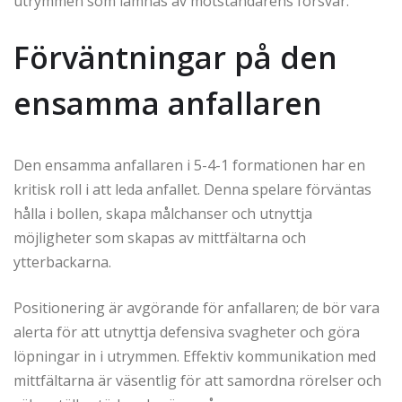
utrymmen som lämnas av motståndarens försvar.
Förväntningar på den
ensamma anfallaren
Den ensamma anfallaren i 5-4-1 formationen har en
kritisk roll i att leda anfallet. Denna spelare förväntas
hålla i bollen, skapa målchanser och utnyttja
möjligheter som skapas av mittfältarna och
ytterbackarna.
Positionering är avgörande för anfallaren; de bör vara
alerta för att utnyttja defensiva svagheter och göra
löpningar in i utrymmen. Effektiv kommunikation med
mittfältarna är väsentlig för att samordna rörelser och