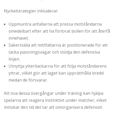
Nyckelstrategier inkluderar:
Uppmuntra anfallarna att pressa motståndarna
omedelbart efter att ha förlorat bollen för att återfå
innehavet.
Säkerställa att mittfältarna är positionerade för att
täcka passningsvägar och stödja den defensiva
linjen.
Utnyttja ytterbackarna för att följa motståndarens
yttrar, vilket gör att laget kan upprätthålla bredd
medan de försvarar.
Att öva dessa övergångar under träning kan hjälpa
spelarna att reagera instinktivt under matcher, vilket
minskar den tid det tar att omorganisera defensivt.