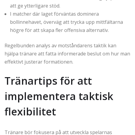
att ge ytterligare stöd.
I matcher där laget förväntas dominera
bollinnehavet, överväg att trycka upp mittfältarna
högre för att skapa fler offensiva alternativ.
Regelbunden analys av motståndarens taktik kan
hjälpa tränare att fatta informerade beslut om hur man
effektivt justerar formationen.
Tränartips för att
implementera taktisk
flexibilitet
Tränare bör fokusera på att utveckla spelarnas