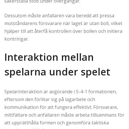
säkerställa stöd under övergångar.
Dessutom måste anfallaren vara beredd att pressa
motståndarens försvarare när laget är utan boll, vilket
hjälper till att återfå kontrollen över bollen och initiera
kontringar.
Interaktion mellan
spelarna under spelet
Spelarinteraktion är avgörande i 5-4-1 formationen,
eftersom den förlitar sig på lagarbete och
kommunikation för att fungera effektivt. Försvarare,
mittfältare och anfallaren måste arbeta tillsammans för
att upprätthålla formen och genomföra taktiska