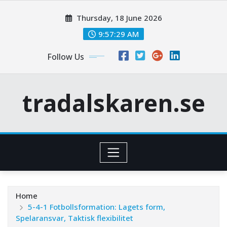
Skip
Thursday, 18 June 2026
to
content
9:57:31 AM
Follow Us
tradalskaren.se
Home
5-4-1 Fotbollsformation: Lagets form,
Spelaransvar, Taktisk flexibilitet