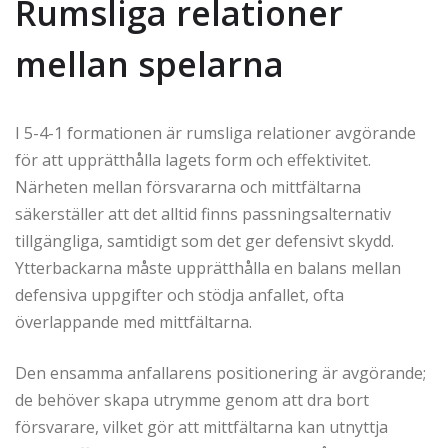
Rumsliga relationer
mellan spelarna
I 5-4-1 formationen är rumsliga relationer avgörande
för att upprätthålla lagets form och effektivitet.
Närheten mellan försvararna och mittfältarna
säkerställer att det alltid finns passningsalternativ
tillgängliga, samtidigt som det ger defensivt skydd.
Ytterbackarna måste upprätthålla en balans mellan
defensiva uppgifter och stödja anfallet, ofta
överlappande med mittfältarna.
Den ensamma anfallarens positionering är avgörande;
de behöver skapa utrymme genom att dra bort
försvarare, vilket gör att mittfältarna kan utnyttja