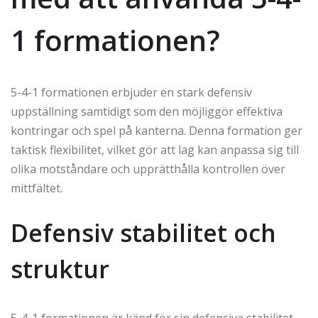
1 formationen?
5-4-1 formationen erbjuder en stark defensiv
uppställning samtidigt som den möjliggör effektiva
kontringar och spel på kanterna. Denna formation ger
taktisk flexibilitet, vilket gör att lag kan anpassa sig till
olika motståndare och upprätthålla kontrollen över
mittfältet.
Defensiv stabilitet och
struktur