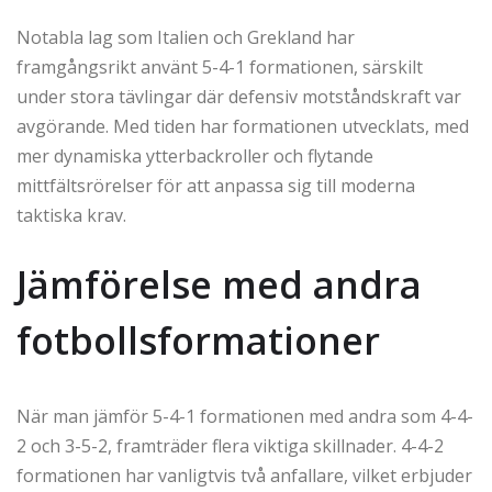
Notabla lag som Italien och Grekland har
framgångsrikt använt 5-4-1 formationen, särskilt
under stora tävlingar där defensiv motståndskraft var
avgörande. Med tiden har formationen utvecklats, med
mer dynamiska ytterbackroller och flytande
mittfältsrörelser för att anpassa sig till moderna
taktiska krav.
Jämförelse med andra
fotbollsformationer
När man jämför 5-4-1 formationen med andra som 4-4-
2 och 3-5-2, framträder flera viktiga skillnader. 4-4-2
formationen har vanligtvis två anfallare, vilket erbjuder