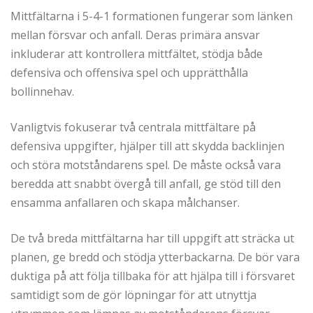
Mittfältarna i 5-4-1 formationen fungerar som länken
mellan försvar och anfall. Deras primära ansvar
inkluderar att kontrollera mittfältet, stödja både
defensiva och offensiva spel och upprätthålla
bollinnehav.
Vanligtvis fokuserar två centrala mittfältare på
defensiva uppgifter, hjälper till att skydda backlinjen
och störa motståndarens spel. De måste också vara
beredda att snabbt övergå till anfall, ge stöd till den
ensamma anfallaren och skapa målchanser.
De två breda mittfältarna har till uppgift att sträcka ut
planen, ge bredd och stödja ytterbackarna. De bör vara
duktiga på att följa tillbaka för att hjälpa till i försvaret
samtidigt som de gör löpningar för att utnyttja