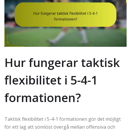
Hur fungerar taktisk
flexibilitet i 5-4-1
formationen?
Taktisk flexibilitet i 5-4-1 formationen gör det möjligt
för ett lag att sömlöst övergå mellan offensiva och