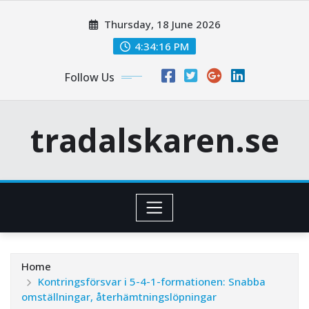
Skip
Thursday, 18 June 2026
to
content
4:34:17 PM
Follow Us
tradalskaren.se
Home
Kontringsförsvar i 5-4-1-formationen: Snabba
omställningar, återhämtningslöpningar