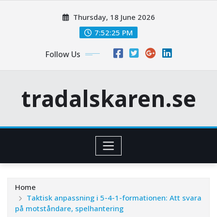
Skip
Thursday, 18 June 2026
to
content
7:52:26 PM
Follow Us
tradalskaren.se
Home
Taktisk anpassning i 5-4-1-formationen: Att svara
på motståndare, spelhantering